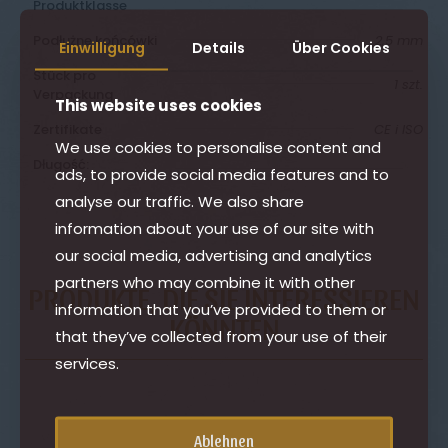
Produktklasse
Podłużne końcówki
2,5 mm
Einwilligung
Details
Über Cookies
Stück pro
1 szt.
Verpackung
This website uses cookies
Zertifikate
CE i ISO
We use cookies to personalise content and
Długość:
ads, to provide social media features and to
analyse our traffic. We also share
information about your use of our site with
our social media, advertising and analytics
partners who may combine it with other
PRODUKTE, DIE SIE INTERESSIEREN
information that you’ve provided to them or
KÖNNTEN
that they’ve collected from your use of their
services.
ENTDECKEN SIE ALLE
Ablehnen