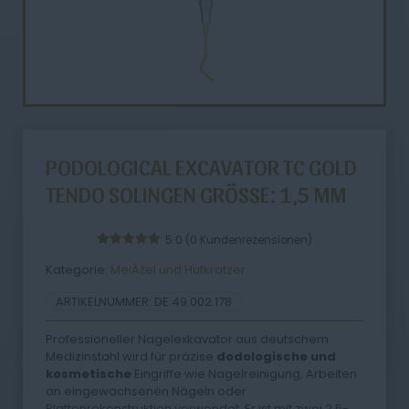
PODOLOGICAL EXCAVATOR TC GOLD
TENDO SOLINGEN GRÖSSE: 1,5 MM
5.0
(
0
Kundenrezensionen)
1
Bewertet
Kategorie:
MeiĂźel und Hufkratzer
mit
5.00
von 5,
basierend
ARTIKELNUMMER:
DE.49.002.178
auf
Kundenbewertung
Professioneller Nagelexkavator aus deutschem
Medizinstahl wird für präzise
dodologische
und
kosmetische
Eingriffe wie Nagelreinigung, Arbeiten
an eingewachsenen Nägeln oder
Plattenrekonstruktion verwendet. Er ist mit zwei 2,5-