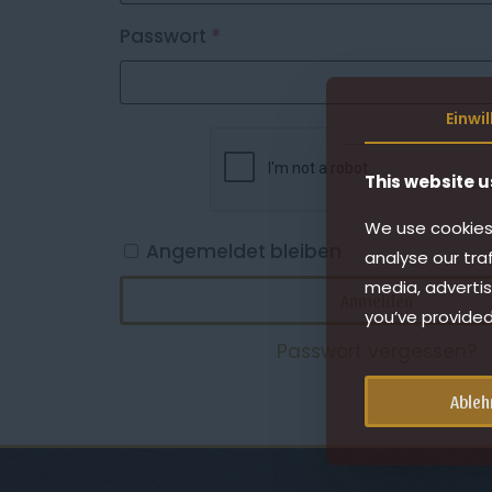
Erforderlich
Passwort
*
Einwi
This website u
We use cookies 
Angemeldet bleiben
analyse our tra
media, advertis
Anmelden
you’ve provided
Passwort vergessen?
Ableh