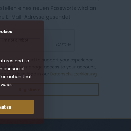
Erstellen eines neuen Passworts wird an
ne E-Mail-Adresse gesendet.
ookies
data will be used to support your experience
atures and to
 website, to manage access to your account,
h our social
rposes described in our
Datenschutzerklärung
.
nformation that
vices.
Registrieren
lauben