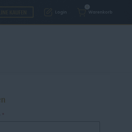
0
INE KAUFEN
Login
Warenkorb
en
Erforderlich
e
*