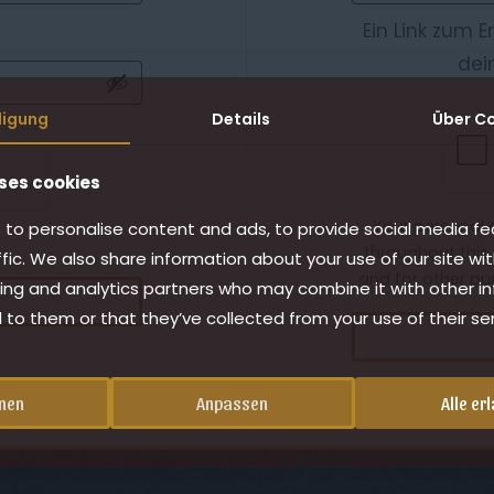
Ein Link zum 
dei
lligung
Details
Über C
ses cookies
Your personal 
to personalise content and ads, to provide social media fe
throughout this
ffic. We also share information about your use of our site wit
and for other pu
ing and analytics partners who may combine it with other i
 to them or that they’ve collected from your use of their ser
nen
Anpassen
Alle er