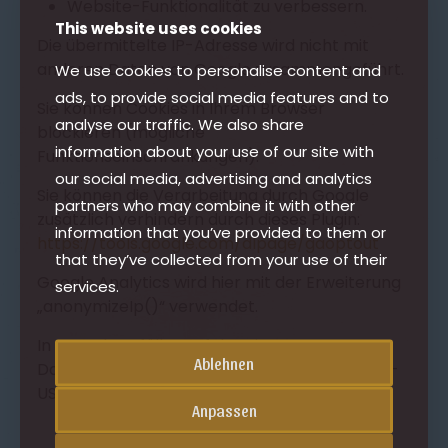
Website-Funktionalität zu verbessern.
This website uses cookies
Die übermittelte IP-Adresse wird nicht mit
anderen Daten von Google zusammengeführt.
We use cookies to personalise content and
ads, to provide social media features and to
Sie können Cookies in Ihrem Browser
analyse our traffic. We also share
blockieren (mögliche
information about your use of our site with
Funktionseinschränkungen).
our social media, advertising and analytics
Sie können die Verarbeitung durch Google
partners who may combine it with other
zusätzlich verhindern durch dieses Plugin:
information that you’ve provided to them or
https://tools.google.com/dlpage/gaoptout
that they’ve collected from your use of their
Google Analytics wird hier mit der Erweiterung
services.
„anonymizeIp()“ verwendet.
In Ausnahmefällen erfolgt eine
Ablehnen
Datenübertragung in die USA gemäß dem EU-
US Privacy Shield.
Anpassen