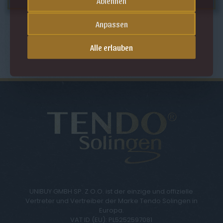
Ablehnen
Anpassen
Alle erlauben
UNIBUY GMBH SP. Z O.O. ist der einzige und offizielle
Vertreter und Vertreiber der Marke Tendo Solingen in
Europa.
VAT ID (EU): PL5252597081