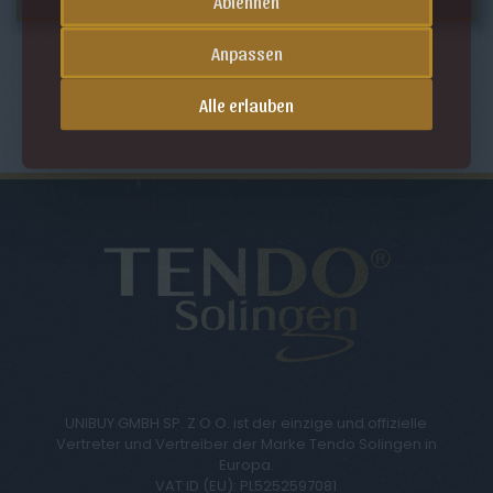
Ablehnen
Anpassen
Alle erlauben
UNIBUY GMBH SP. Z O.O. ist der einzige und offizielle
Vertreter und Vertreiber der Marke Tendo Solingen in
Europa.
VAT ID (EU): PL5252597081