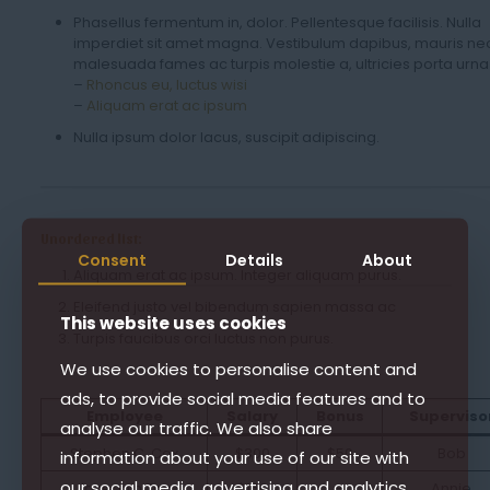
Phasellus fermentum in, dolor. Pellentesque facilisis. Nulla
imperdiet sit amet magna. Vestibulum dapibus, mauris ne
malesuada fames ac turpis molestie a, ultricies porta urna
–
Rhoncus eu, luctus wisi
–
Aliquam erat ac ipsum
Nulla ipsum dolor lacus, suscipit adipiscing.
Unordered list:
Consent
Details
About
Aliquam erat ac ipsum. Integer aliquam purus.
Eleifend justo vel bibendum sapien massa ac
This website uses cookies
Turpis faucibus orci luctus non purus.
We use cookies to personalise content and
ads, to provide social media features and to
Employee
Salary
Bonus
Superviso
analyse our traffic. We also share
Stephen C. Cox
$300
$50
Bob
information about your use of our site with
our social media, advertising and analytics
Josephin Tan
$150
–
Annie