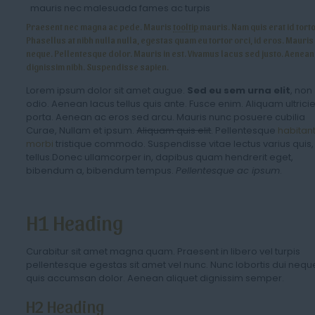
mauris nec malesuada fames ac turpis
Praesent nec magna ac pede. Mauris
tooltip
mauris. Nam quis erat id torto
Phasellus at nibh nulla nulla, egestas quam eu tortor orci, id eros. Mauris
neque. Pellentesque dolor. Mauris in est. Vivamus lacus sed justo. Aenean
dignissim nibh. Suspendisse sapien.
Lorem ipsum dolor sit amet augue.
Sed eu sem urna elit
, non
odio. Aenean lacus tellus quis ante. Fusce enim. Aliquam ultrici
porta. Aenean ac eros sed arcu. Mauris nunc posuere cubilia
Curae, Nullam et ipsum.
Aliquam quis elit
. Pellentesque
habitan
morbi
tristique commodo. Suspendisse vitae lectus varius quis,
tellus.Donec ullamcorper in, dapibus quam hendrerit eget,
bibendum a, bibendum tempus.
Pellentesque ac ipsum
.
H1 Heading
Curabitur sit amet magna quam. Praesent in libero vel turpis
pellentesque egestas sit amet vel nunc. Nunc lobortis dui nequ
quis accumsan dolor. Aenean aliquet dignissim semper.
H2 Heading