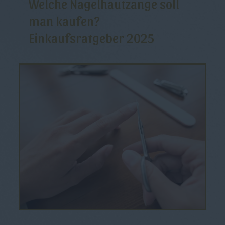
Welche Nagelhautzange soll
man kaufen?
Einkaufsratgeber 2025