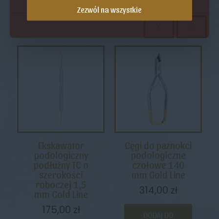
Zezwól na wszystkie
Ekskawator
Cęgi do paznokci
podologiczny
podologiczne
podłużny TC o
czołowe 140
szerokości
mm Gold Line
roboczej 1,5
314,00
zł
mm Gold Line
175,00
zł
DODAJ DO