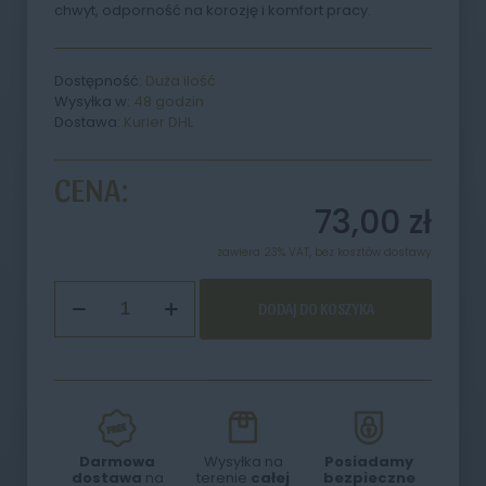
chwyt, odporność na korozję i komfort pracy.
Dostępność:
Duża ilość
Wysyłka w:
48 godzin
Dostawa:
Kurier DHL
CENA:
73,00
zł
zawiera 23% VAT, bez kosztów dostawy
ilość
DODAJ DO KOSZYKA
Kopytko
do
paznokci
profesjonalne
profilowane
140
mm
Standard
Darmowa
Wysyłka na
Posiadamy
SQ
dostawa
na
terenie
całej
bezpieczne