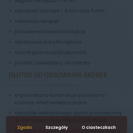
•
długość narzędzia – 14 cm
•
szerokość łyżeczek – 9 mm oraz 5 mm
•
rokowana rękojeść
•
jednoelementowa konstrukcja
•
nierdzewna stal chirurgiczna
•
roczna gwarancja producenta
•
produkt posiadający certyfikaty
DŁUTKO DO ODSUWANIA SKÓREK
•
ergonomiczna konstrukcja pozwala na
szybszą i efektywniejszą pracę
•
narzędzie wielokrotnego użytku przeznaczony
do sterylizacji i dezynfekcji w autoklawie
Zgoda
Szczegóły
O ciasteczkach
•
specjalna budowa narzędzia zapewnia dobrą