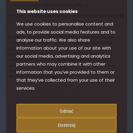
chwytność i komfortową pracę
This website uses cookies
•
dłutko odpowiednie także do usuwania hybrydy
We use cookies to personalise content and
ads, to provide social media features and to
Profesjonalne cążki, kopytka, dłutka, radełka do skórek
analyse our traffic. We also share
oferowane przez nasz sklep to gwarancja najwyższej
information about your use of our site with
jakości. Każde narzędzie jest fabrycznie nowe oraz
produkowane z wysokiej jakości stali nierdzewnej,
our social media, advertising and analytics
dokładnie sprawdzane i kontrolowane na wszystkich
partners who may combine it with other
etapach produkcji, w celu zapewnienia ich zgodności z
międzynarodowymi standardami określonymi ISO
information that you’ve provided to them or
9001:2008 oraz certyfikatem CE.
that they’ve collected from your use of their
services.
Odrzuć
PRODUKTY, KTÓRE MOGĄ CIĘ
Dostosuj
ZAINTERESOWAĆ