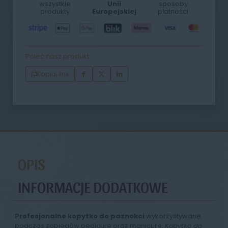
wszystkie
Unii
sposoby
produkty
Europejskiej
płatności
Poleć nasz produkt:
Kopiuj link
OPIS
INFORMACJE DODATKOWE
Profesjonalne kopytko do paznokci
wykorzystywane
podczas zabiegów pedicure oraz manicure.
Kopytko do